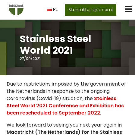
PL
Skontaktuj się z nami
Stainless Steel
World 2021
27/09/2021
Due to restrictions imposed by the government of
the Netherlands in response to the ongoing
Coronavirus (Covid-19) situation, the
Stainless
Steel World 2021 Conference and Exhibition has
been rescheduled to September 2022
.
We look forward to seeing you next year again
in
Maastricht (The Netherlands) for the Stainless