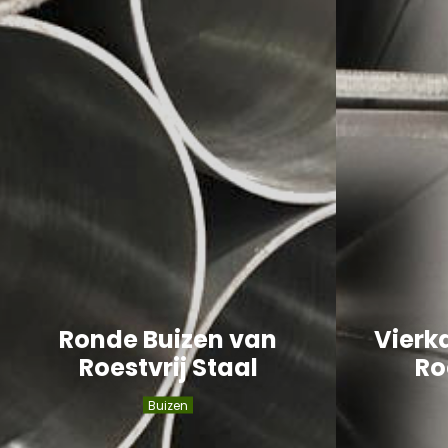
Ronde Buizen van
Vierk
Roestvrij Staal
Ro
Buizen