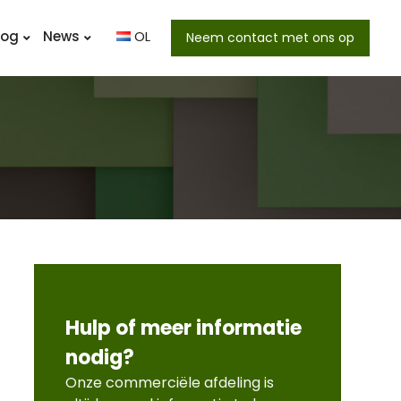
log
News
OL
Neem contact met ons op
Hulp of meer informatie
nodig?
Onze commerciële afdeling is