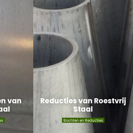
en van
Reducties van Roestvrij
aal
Staal
es
Bochten en Reducties