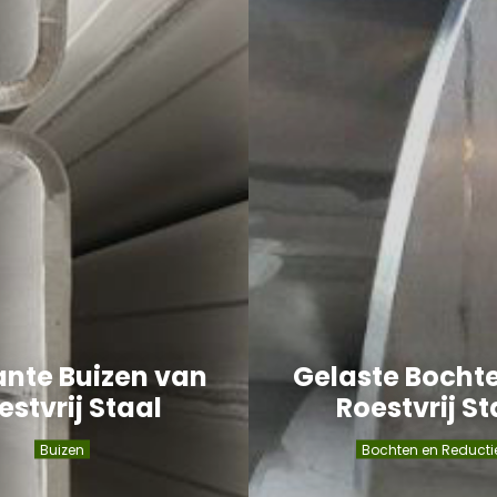
ante Buizen van
Gelaste Bocht
estvrij Staal
Roestvrij St
Buizen
Bochten en Reducti