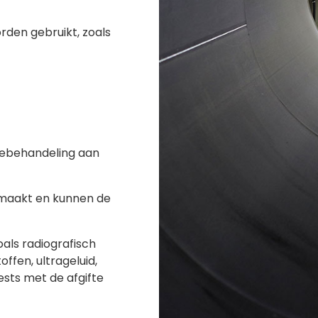
rden gebruikt, zoals
tebehandeling aan
emaakt en kunnen de
als radiografisch
fen, ultrageluid,
ests met de afgifte