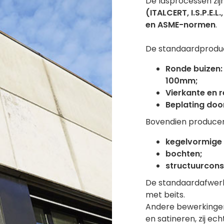
De lasprocessen zij
(ITALCERT, I.S.P.E.
en ASME-normen
.
De standaardprodu
Ronde buizen:
100mm;
Vierkante en r
Beplating doo
Bovendien produce
kegelvormige 
bochten;
structuurcons
De standaardafwerk
met beits.
Andere bewerkingen,
en satineren, zij ech