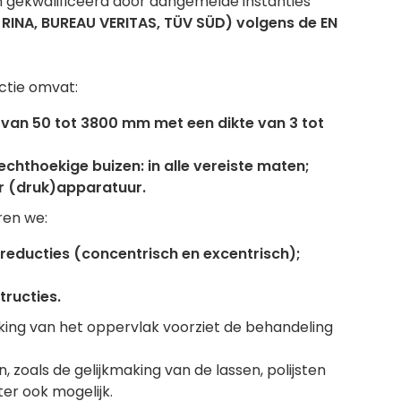
n gekwalificeerd door aangemelde instanties
L., RINA, BUREAU VERITAS, TÜV SÜD) volgens de EN
ctie omvat:
 van 50 tot 3800 mm met een dikte van 3 tot
echthoekige buizen: in alle vereiste maten;
r (druk)apparatuur.
ren we:
reducties (concentrisch en excentrisch);
tructies.
ing van het oppervlak voorziet de behandeling
 zoals de gelijkmaking van de lassen, polijsten
ter ook mogelijk.