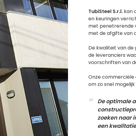
TubiSteel S.r.l.
kan a
en keuringen verric
met penetrerende vl
met de afgifte van d
De kwaliteit van de
de leveranciers wa
voorschriften van d
Onze commerciële af
om zo snel mogelijk
De optimale a
constructiepr
zoeken naar i
een kwalitati