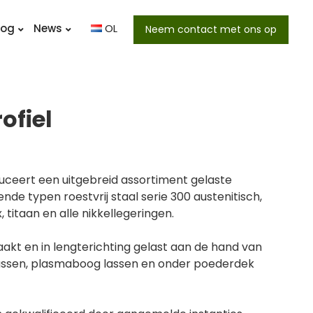
log
News
OL
Neem contact met ons op
ofiel
ceert een uitgebreid assortiment gelaste
ende typen roestvrij staal serie 300 austenitisch,
, titaan en alle nikkellegeringen.
aakt en in lengterichting gelast aan de hand van
assen, plasmaboog lassen en onder poederdek