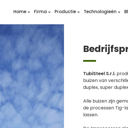
Home
Firma
Productie
Technologieën
B
Bedrijfspr
TubiSteel S.r.l.
produ
buizen van verschill
duplex, super duplex
Alle buizen zijn gem
de processen Tig-l
lassen.