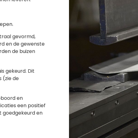
lepen.
traal gevormd,
erd en de gewenste
rden de buizen
s gekeurd. Dit
 (zie de
eboord en
icaties een positief
ct goedgekeurd en