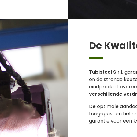
De Kwalit
Tubisteel S.r.l.
garan
en de strenge keuz
eindproduct overe
verschillende verd
De optimale aandach
toegepast en het co
garantie voor een k