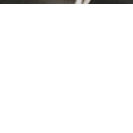
Ronde Buizen van Roestvrij
Staal
Buizen