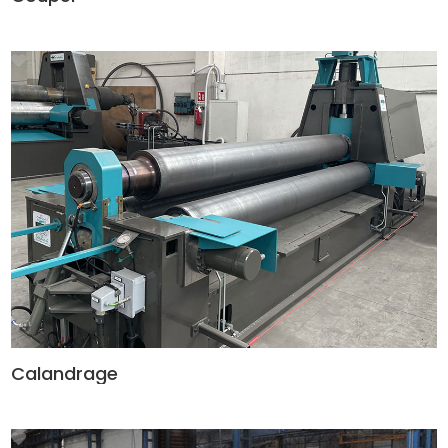
49
-->
Calandrage
49