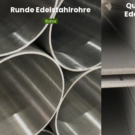
Qu
Runde Edelstahlrohre
Ed
Rohre