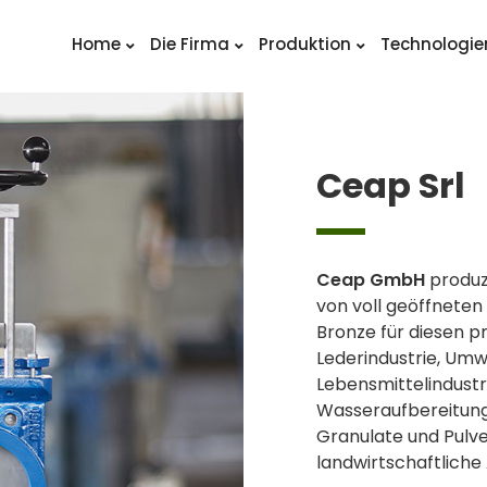
Home
Die Firma
Produktion
Technologie
Ceap Srl
Ceap GmbH
produzi
von voll geöffneten 
Bronze für diesen p
Lederindustrie, Umwe
Lebensmittelindustri
Wasseraufbereitung,
Granulate und Pulver
landwirtschaftlich