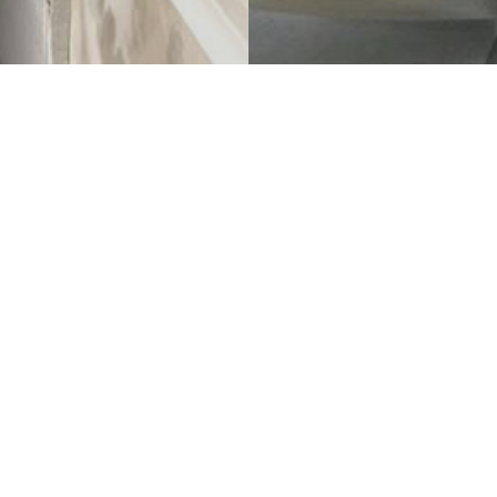
rofil
.l.
produziert eine breite Palette von geschweißten
schiedenen Arten von austenitischer Stahl,
Duplex, Titan und alle die Legierungen aus Nickel.
re werden in Längsrichtung mit WIG-Schweißverfahren,
-Schweißverfahren uns Plasma-Schweißverfahren
 geschweißt.
Home
Die Firma
P