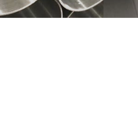
Firmenp
TubiSteel S.r
Rohren in ver
Duplex,Super 
Alle die Roh
Unterpulver
geformt und
© TubiSteel S.r.l. 2026 / All rights reserved
Via Campania, 13/15 Z.I.
-
36015 Schio (VI)ITALY