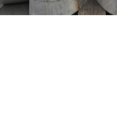
roduktion
Technologien
Blog
News
Privacy
Whistleblowing