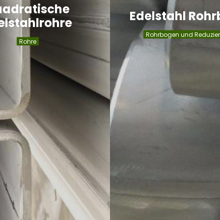
adratische
Edelstahl Roh
elstahlrohre
Rohrbogen und Reduzie
Rohre